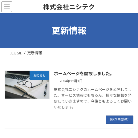
コ
ナ
株式会社ニシテク
ン
ビ
テ
ゲ
ン
ー
ツ
シ
更新情報
へ
ョ
ス
ン
キ
に
ッ
移
HOME
更新情報
プ
動
ホームページを開設しました。
お知らせ
2024年12月1日
株式会社ニシテクのホームページを公開しまし
た。サービス情報はもちろん、様々な情報を発
信していきますので、今後ともよろしくお願い
いたします。
続きを読む